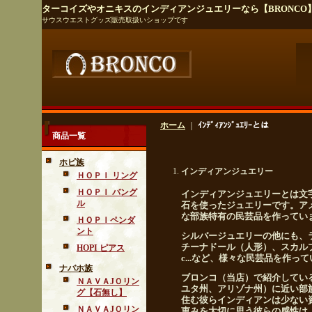
ターコイズやオニキスのインディアンジュエリーなら【BRONCO
サウスウエストグッズ販売取扱いショップです
ホーム
｜
ｲﾝﾃﾞｨｱﾝｼﾞｭｴﾘｰとは
商品一覧
ホピ族
インディアンジュエリー
ＨＯＰＩ リング
ＨＯＰＩ バング
インディアンジュエリーとは文
ル
石を使ったジュエリーです。ア
な部族特有の民芸品を作ってい
ＨＯＰＩペンダ
ント
シルバージュエリーの他にも、
チーナドール（人形）、スカル
HOPI ピアス
c...など、様々な民芸品を作っ
ナバホ族
ブロンコ（当店）で紹介してい
ＮＡＶＡJＯリン
ユタ州、アリゾナ州）に近い部
グ【石無し】
住む彼らインディアンは少ない
ＮＡＶＡJＯリン
恵みを大切に思う彼らの感性は