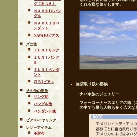
グ【石つき】
くれる様な気がします。
ＮＡＶＡJＯバン
グル
ＮＡＶＡＪＯペ
ンダント
NAVAJOピアス
ズニ族
ＺＵＮＩリング
ＺＵＮＩバング
ル
ＺＵＮＩペンダ
ント
ZUNIピアス
当店取り扱い部族
その他の部族
ナバホ族のジュエリー
リング他
フォーコーナーズエリアの南（
バングル他
の中でも最も人数も多く広大な
ペンダント他
ピアス/イヤリング
レザーアイテム
革財布