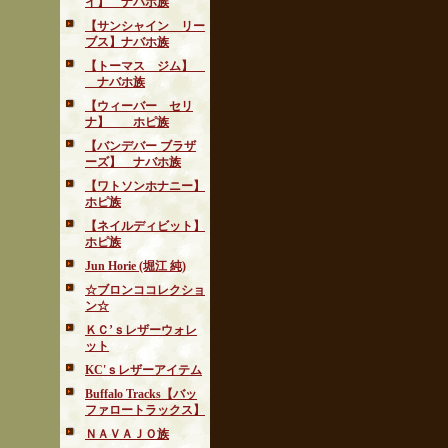
イ】 ナバホ族
【サンシャイン リー
ブス】ナバホ族
【トーマス ジム】
ナバホ族
【ウィーバー セリ
ナ】 ホピ族
【バンデバー ブラザ
ーズ】 ナバホ族
【ワトソンホナニー】
ホピ族
【ネイルディビット】
ホピ族
Jun Horie (堀江 純)
☆ブロンココレクショ
ン☆
ＫＣ’ｓレザーウォレ
ット
KC'ｓレザーアイテム
Buffalo Tracks【バッ
ファロートラックス】
ＮＡＶＡＪＯ族