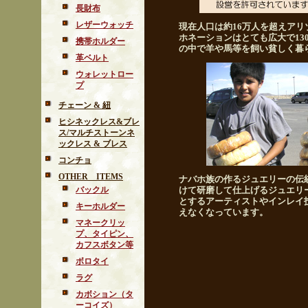
長財布
レザーウォッチ
現在人口は約16万人を超えア
ホネーションはとても広大で1
携帯ホルダー
の中で羊や馬等を飼い貧しく暮
革ベルト
ウォレットロー
プ
チェーン & 紐
ヒシネックレス&ブレ
ス/マルチストーンネ
ックレス & ブレス
コンチョ
OTHER ITEMS
ナバホ族の作るジュエリーの伝
バックル
けて研磨して仕上げるジュエリ
とするアーティストやインレイ
キーホルダー
えなくなっています。
マネークリッ
プ、タイピン、
カフスボタン等
ボロタイ
ラグ
カボション（タ
ーコイズ）