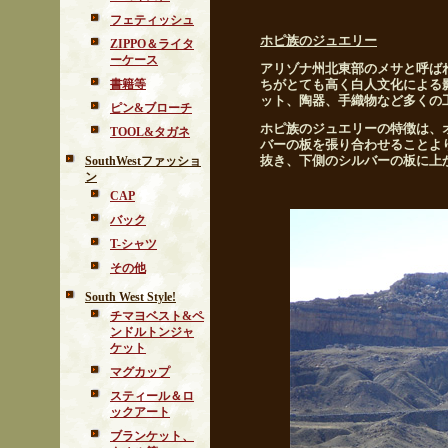
フェティッシュ
ホピ族のジュエリー
ZIPPO＆ライタ
ーケース
アリゾナ州北東部のメサと呼ば
書籍等
ちがとても高く白人文化による
ット、陶器、手織物など多くの
ピン&ブローチ
ホピ族のジュエリーの特徴は、
TOOL&タガネ
バーの板を張り合わせることよ
抜き、下側のシルバーの板に上
SouthWestファッショ
ン
CAP
バック
T-シャツ
その他
South West Style!
チマヨベスト&ペ
ンドルトンジャ
ケット
マグカップ
スティール＆ロ
ックアート
ブランケット、