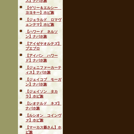
ス】ナバホ族
【ゲリー＆エルシー
ヨヨキー】ホピ族
【ジェラルド ロマヴ
ェンテマ】ホピ族
【ハワード ネルソ
ン】ナバホ族
【アイゼヤオルテズ】
プエブロ
【アイバン ハワー
ド】ナバホ族
【ジェニファーカーテ
ィス】ナバホ族
【ジェイコブ モーガ
ン】ナバホ族
【ジェイソン タカ
ラ】ホピ族
【レオナルド ネズ】
ナバホ族
【ルシオン コインヴ
ァ】ホピ族
【マーカス爺さん】ホ
ピ族