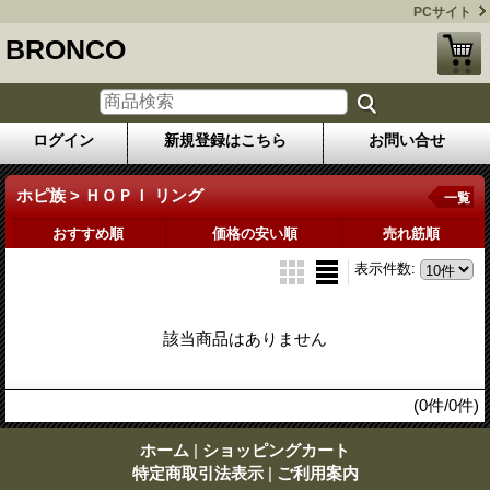
PCサイト
BRONCO
ログイン
新規登録はこちら
お問い合せ
ホピ族 > ＨＯＰＩ リング
一覧
おすすめ順
価格の安い順
売れ筋順
表示件数
:
該当商品はありません
(0件/0件)
ホーム
|
ショッピングカート
特定商取引法表示
|
ご利用案内