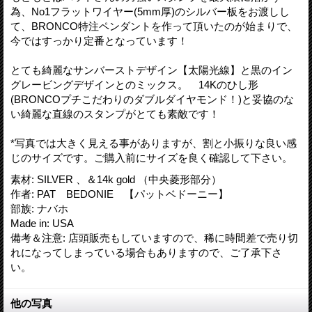
為、No1フラットワイヤー(5mm厚)のシルバー板をお渡しし
て、BRONCO特注ペンダントを作って頂いたのが始まりで、
今ではすっかり定番となっています！
とても綺麗なサンバーストデザイン【太陽光線】と黒のイン
グレービングデザインとのミックス。 14Kのひし形
(BRONCOプチこだわりのダブルダイヤモンド！)と妥協のな
い綺麗な直線のスタンプがとても素敵です！
*写真では大きく見える事がありますが、割と小振りな良い感
じのサイズです。ご購入前にサイズを良く確認して下さい。
素材
:
SILVER 、＆14k gold （中央菱形部分）
作者
:
PAT BEDONIE 【パットベドーニー】
部族
:
ナバホ
Made in
:
USA
備考＆注意
:
店頭販売もしていますので、稀に時間差で売り切
れになってしまっている場合もありますので、ご了承下さ
い。
他の写真